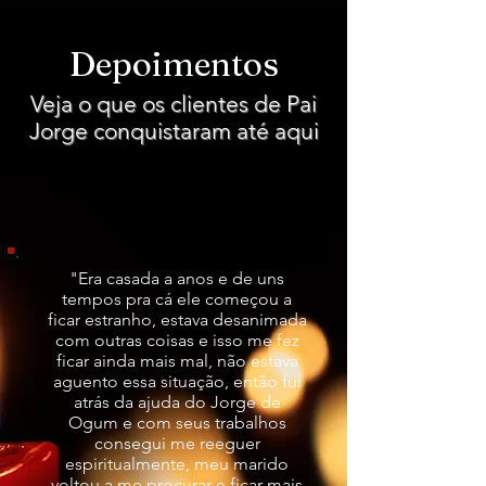
Depoimentos
Veja o que os clientes de Pai
Jorge conquistaram até aqui
"Era casada a anos e de uns
tempos pra cá ele começou a
ficar estranho, estava desanimada
com outras coisas e isso me fez
ficar ainda mais mal, não estava
aguento essa situação, então fui
atrás da ajuda do Jorge de
Ogum e com seus trabalhos
consegui me reeguer
espiritualmente, meu marido
voltou a me procurar e ficar mais