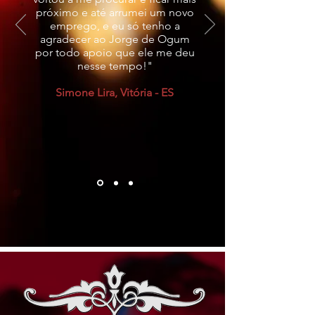
próximo e até arrumei um novo
emprego, e eu só tenho a
agradecer ao Jorge de Ogum
por todo apoio que ele me deu
nesse tempo!"
Simone Lira, Vitória - ES